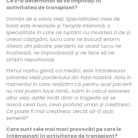
Ce v-a determinat să vă implicați în
activitatea de transplant?
Dorința de a salva vieți. Specialitatea mea de
bază este Anestezie și Terapie Intensivă, o
specialitate în care ne luptăm cu moartea zi de zi.
Uneori câștigăm, lucru care ne bucură enorm.
Alteori, din păcate, pierdem, iar acest lucru ne
frustrează, ne împovărează și ne face să ne
simțim neputincioși.
Primul nostru gând, ca medici, este întotdeauna
salvarea vieții pacientului din fața noastră. Abia în
momentul în care realizăm că pentru acel pacient
nu mai putem face nimic, luăm în calcul salvarea
altor vieți, astfel încât dintr-o tragedie să se
nască ceva bun, ceva profund uman și creștinesc.
Ce poate fi mai creștinesc decât să-ți ajuți
semenii?
Care sunt cele mai mari provocări pe care le
întâmpinați în activitatea de transplant?