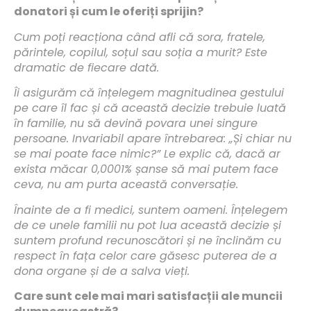
donatori și cum le oferiți sprijin?
Cum poți reacționa când afli că sora, fratele,
părintele, copilul, soțul sau soția a murit? Este
dramatic de fiecare dată.
Îi asigurăm că înțelegem magnitudinea gestului
pe care îl fac și că această decizie trebuie luată
în familie, nu să devină povara unei singure
persoane. Invariabil apare întrebarea: „Și chiar nu
se mai poate face nimic?” Le explic că, dacă ar
exista măcar 0,0001% șanse să mai putem face
ceva, nu am purta această conversație.
Înainte de a fi medici, suntem oameni. Înțelegem
de ce unele familii nu pot lua această decizie și
suntem profund recunoscători și ne înclinăm cu
respect în fața celor care găsesc puterea de a
dona organe și de a salva vieți.
Care sunt cele mai mari satisfacții ale muncii