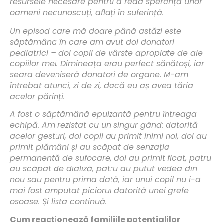
resursele necesare pentru a reda speranță unor
oameni necunoscuți, aflați în suferință.
Un episod care mă doare până astăzi este
săptămâna în care am avut doi donatori
pediatrici – doi copii de vârste apropiate de ale
copiilor mei. Dimineața erau perfect sănătoși, iar
seara deveniseră donatori de organe. M-am
întrebat atunci, zi de zi, dacă eu aș avea tăria
acelor părinți.
A fost o săptămână epuizantă pentru întreaga
echipă. Am rezistat cu un singur gând: datorită
acelor gesturi, doi copii au primit inimi noi, doi au
primit plămâni și au scăpat de senzația
permanentă de sufocare, doi au primit ficat, patru
au scăpat de dializă, patru au putut vedea din
nou sau pentru prima dată, iar unui copil nu i-a
mai fost amputat piciorul datorită unei grefe
osoase. Și lista continuă.
Cum reacționează familiile potențialilor