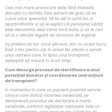
Cea mai mare provocare este, fără îndoială,
discuția cu familia. Este extrem de greu să iei
cuiva orice speranță. Să te uiți în ochii lor, a
aparținătorilor și să le explici că persoana iubită
este decedată, deși inima încă bate, și să le ceri
să ia o decizie legată de donarea de organe.
Aș prefera să fac orice altceva, dar nu acest lucru.
Însă o fac pentru că, în acest fel, oferim o șansă
unor oameni care, în lipsa unui transplant,
așteaptă să moară în scurt timp.
Cum decurge procesul de identificare a unui
potențial donator și coordonarea unei acțiuni
de transplant?
În momentul în care un pacient prezintă semne
clinice care indică moartea cerebrală, se
demarează procesul de declarare a morții
cerebrale, conform legislației naționale. Este un
proces complex, care presupune o baterie de