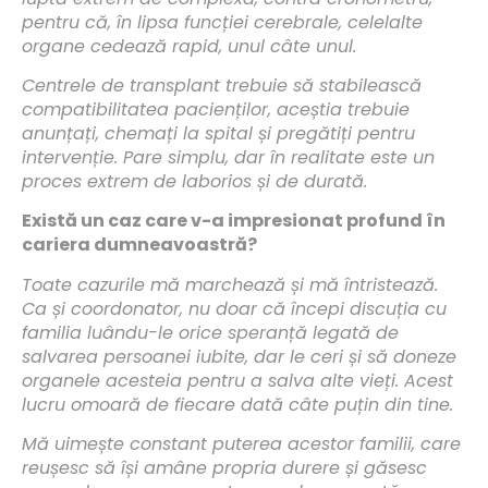
pentru că, în lipsa funcției cerebrale, celelalte
organe cedează rapid, unul câte unul.
Centrele de transplant trebuie să stabilească
compatibilitatea pacienților, aceștia trebuie
anunțați, chemați la spital și pregătiți pentru
intervenție. Pare simplu, dar în realitate este un
proces extrem de laborios și de durată.
Există un caz care v-a impresionat profund în
cariera dumneavoastră?
Toate cazurile mă marchează și mă întristează.
Ca și coordonator, nu doar că începi discuția cu
familia luându-le orice speranță legată de
salvarea persoanei iubite, dar le ceri și să doneze
organele acesteia pentru a salva alte vieți. Acest
lucru omoară de fiecare dată câte puțin din tine.
Mă uimește constant puterea acestor familii, care
reușesc să își amâne propria durere și găsesc