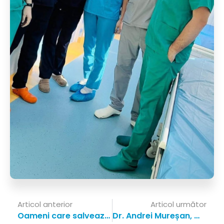
Articol anterior
Articol următor
Oameni care salvează vieți: Dr. Raluca Neagu Movilă- Coordonator regional de transplant, Regiunea Moldovei
Dr. Andrei Mureșan, medic ATI: „Dincolo de final, există începuturi pentru alți oameni”