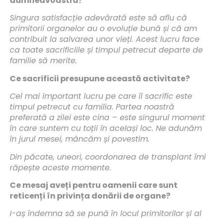
dumneavoastră?
Singura satisfacție adevărată este să aflu că
primitorii organelor au o evoluție bună și că am
contribuit la salvarea unor vieți. Acest lucru face
ca toate sacrificiile și timpul petrecut departe de
familie să merite.
Ce sacrificii presupune această activitate?
Cel mai important lucru pe care îl sacrific este
timpul petrecut cu familia. Partea noastră
preferată a zilei este cina – este singurul moment
în care suntem cu toții în același loc. Ne adunăm
în jurul mesei, mâncăm și povestim.
Din păcate, uneori, coordonarea de transplant îmi
răpește aceste momente.
Ce mesaj aveți pentru oamenii care sunt
reticenți în privința donării de organe?
I-aș îndemna să se pună în locul primitorilor și al