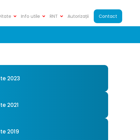
vitate
Info utile
RNT
Autorizații
Contact
ate 2023
te 2021
ate 2019