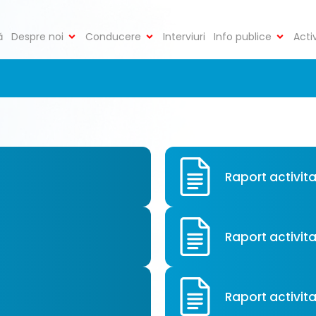
ă
Despre noi
Conducere
Interviuri
Info publice
Acti
Raport activit
Raport activita
Raport activit