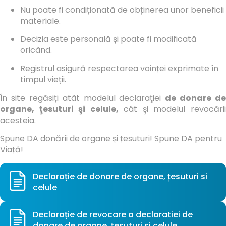
Nu poate fi condiționată de obținerea unor beneficii
materiale.
Decizia este personală și poate fi modificată
oricând.
Registrul asigură respectarea voinței exprimate în
timpul vieții.
În site regăsiți atât modelul declaraţiei
de donare de
organe, ţesuturi şi celule,
cât şi modelul revocări
acesteia.
Spune DA donării de organe și țesuturi! Spune DA pentru
Viață!
Declarație de donare de organe, țesuturi si
celule
Declarație de revocare a declaratiei de
donare de organe, țesuturi și celule